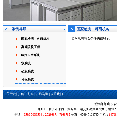
案例导航
国家检测、科研机构
暂时没有符合条件的信息 页
国家检测、科研机构
高等院校工程
医疗卫生系统
水系统
公安系统
环保系统
关于我们
|
解决方案
|
在线咨询
|
联系我们
版权所有 山东
地址1：临沂市临西一路与金五路交汇处路西北角，地址2：
电话：
0539-5639594，2523687、7168785
传真：0539-7168785 手机：
14768