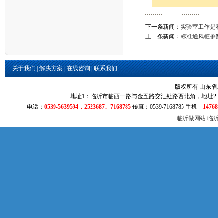
下一条新闻：
实验室工作是
上一条新闻：
标准通风柜参
关于我们
|
解决方案
|
在线咨询
|
联系我们
版权所有 山东
地址1：临沂市临西一路与金五路交汇处路西北角，地址2：
电话：
0539-5639594，2523687、7168785
传真：0539-7168785 手机：
14768
临沂做网站的公司
临沂网站制作
临沂做网站
临