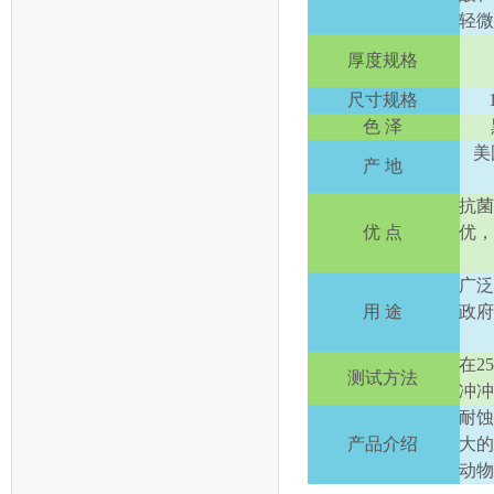
轻
厚度规格
尺寸规格
色 泽
美
产 地
抗
优 点
优
广
用 途
政
在
2
测试方法
冲
耐
产品介绍
大
动