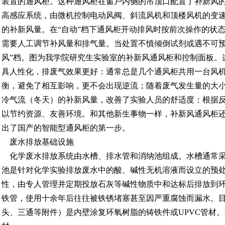
装置的通风柜。这种通风柜在窗户内侧的吊顶口配置了补新风
高感应系统，由微机控制电动风阀、斜流风机和顶楼风机的变速
的补新风量。在“自动”档下通风柜开动排风时按前次操作的状态
需要人工调节补风量和排气量。当处置不慎倾倒试剂或遇不可预
风”档。图为我学院研究生实验室的补新风通风柜和控制面板。
具人性化，排废气效果更好：通常总是几个通风柜共用一台风
衡，避免了相互影响，更不会出现逆流；随着废气发生量的大
冷气流（冬天）的补新风量，改善了实验人员的舒适度；根据
以节约资源、友善环境。和其他新生事物一样，补新风通风柜
出了国产的智能型通风柜的第一步。
废水排放基础设施
化学废水排放系统由水槽、排水管和消纳池组成。水槽通常采
池是针对化学实验排放废水中的酸、碱性无机溶液而设立的预
性，由专人管理并定期投放石灰等碱性物质中和达标后排放到
铁管，使用十余年后往往被铁锈堵塞甚至因严重腐蚀而漏水。
头、三通等附件）是内壁涂复环氧树脂的铸铁件或UPVC管材。