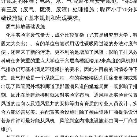
计规定的标准；电路、水、气管道布局安全规范。”第5条
有三废（废气、废液、废渣）处理措施；噪声小于70分
础设施做了基本规划和宏观要求。
废气排放基础设施
化学实验室废气量大，成分比较复杂（尤其是研究型大学，科
题尤为突出）。有的单位曾尝试用活性碳吸附过滤的办法对废
便，还带来了新的污染。更不利的是增加了风阻，影响了排风
科研任务繁重的重点大学位于六层高楼距楼顶2米高度的风机排
气排放仍可基本满足环境保护的要求。因此在目前的国情条件
式。废气排放是一个系统工程，有的实验楼因为用途变更抑或
出现了风管爬外墙和廊道顶部塞满风道的尴尬局面，既影响了
刻。因此在筹建新楼时就须对实验室布局、通风柜及实验台位
风道的走向以及通风竖井的安排等由有资质的专业人员设计，
合方能尽善尽美。在配置实验设施时除了须由资质厂商提供设
若条件许可最好能从风机、风管到室内排废设施都由同一厂商
维护。