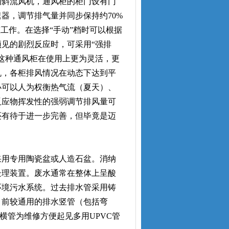
的斜流风机，通风柜的柜门设有门
器，调节排气量并同步保持约70%
工作。在选择“手动”档时可以根据
见的剧烈反应时，可采用“强排
这种通风柜在使用上更为灵活，更
机，各柜排风情况在动态下达到平
小可以人为权衡热气流（夏天）、
反应物挥发性的强弱调节排风量可
还有待于进一步完善，但毕竟是迈
用专用陶瓷盆或人造石盆。消纳
处理装置。废水通常在整体上呈酸
环境污水系统。过去排水管采用铸
目前较通用的排水竖管（包括弯
横管为维修方便起见多用UPVC管