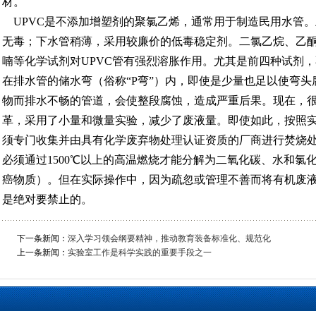
材。
UPVC是不添加增塑剂的聚氯乙烯，通常用于制造民用水管。
无毒；下水管稍薄，采用较廉价的低毒稳定剂。二氯乙烷、乙
喃等化学试剂对UPVC管有强烈溶胀作用。尤其是前四种试剂
在排水管的储水弯（俗称“P弯”）内，即使是少量也足以使弯
物而排水不畅的管道，会使整段腐蚀，造成严重后果。现在，
革，采用了小量和微量实验，减少了废液量。即使如此，按照
须专门收集并由具有化学废弃物处理认证资质的厂商进行焚烧
必须通过1500℃以上的高温燃烧才能分解为二氧化碳、水和氯
癌物质）。但在实际操作中，因为疏忽或管理不善而将有机废
是绝对要禁止的。
下一条新闻：
深入学习领会纲要精神，推动教育装备标准化、规范化
上一条新闻：
实验室工作是科学实践的重要手段之一