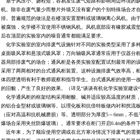
基于风压小、扬程短，容易发生废气短路和影响周边环境的缺
机。除非在废气量少而整片外墙又没有窗户的个别特殊场合才
排。普遍规范的做法是在楼顶安置塑料或玻璃钢离心风机。由
被腐蚀，化学楼不宜使用不锈钢风机。风机底部应有橡胶减震
后在顶层的实验室内的噪音通常都能满足要求。
化学实验室的室内排废气设施针对不同的实验类型采用了多种
桌面吸风罩和悬顶式吸风罩；万向轴吸风罩通常应用于仪器分
器局部排废气的场合；通风柜是各类实验室配置试剂最常用的
采用了两两相对的台式通风柜装置。这种设施排废气效率高，
体四壁透明有利于教师观察和指导学生。台式通风柜的使用一
的旧貌，产生了良好的效果。（详见“谈谈有机化学实验室建设
化学通风柜的框架结构采用耐酸、碱并适应较高温度的材质，
的铝合金型材或玻璃钢等。以理化板和抗倍特板做内衬和扰流
（应对高温和抗机械磨损）等。透明部分为厚度5～6mm，不低
爆场合采用夹丝防爆玻璃）。通常要求在柜门开启0.4m的条件下，面
近年来，为了顺应使用空调或在北方寒冷情况下排废气的需要