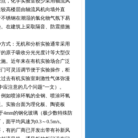
点，化学实验室较少采用轴流风
在较高楼层由轴流风机向墙外直
于不锈钢在潮湿的氯化物气氛下易
垫。在建筑上采取隔音、防震措施
方式：无机和分析实验通常采用
析的原子吸收分光光度计等大型仪
设施。近年来在有机实验场合广泛
柜门可灵活调节便于实验操作，柜
改过去有机实验室刺激性气体弥漫
中应注意的几个问题”一文）。
例如喷涂环氧的全钢、喷涂环氧
板。实验台面为理化板、陶瓷板
于4mm的钢化玻璃（极少数特殊防
平均风速为0.3～0.5m/s。
，有的厂商已开发出带有补新风